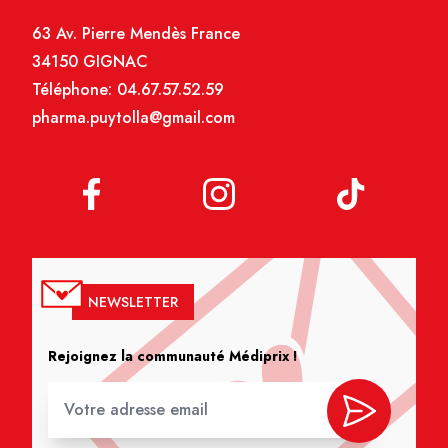
63 Av. Pierre Mendès France
34150 GIGNAC
Téléphone:
04.67.57.52.59
pharma.puytolla@gmail.com
NEWSLETTER
Rejoignez la communauté Médiprix !