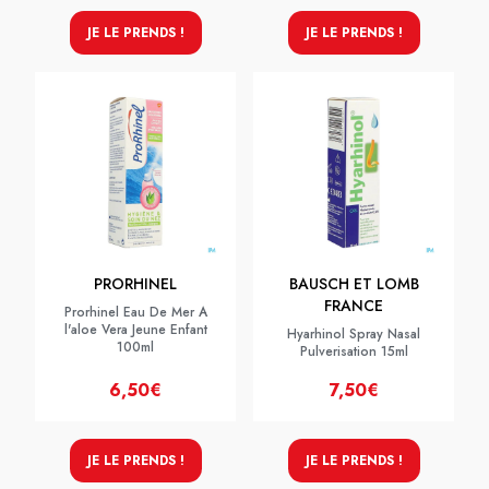
JE LE PRENDS !
JE LE PRENDS !
PRORHINEL
BAUSCH ET LOMB
FRANCE
Prorhinel Eau De Mer A
l'aloe Vera Jeune Enfant
Hyarhinol Spray Nasal
100ml
Pulverisation 15ml
6,50€
7,50€
JE LE PRENDS !
JE LE PRENDS !