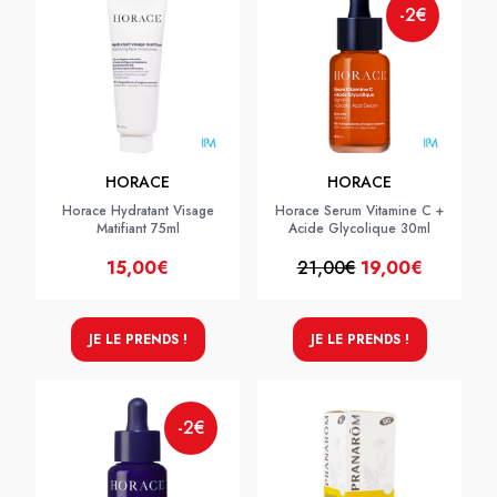
-2€
HORACE
HORACE
Horace Hydratant Visage
Horace Serum Vitamine C +
Matifiant 75ml
Acide Glycolique 30ml
15,00€
21,00€
19,00€
JE LE PRENDS !
JE LE PRENDS !
-2€