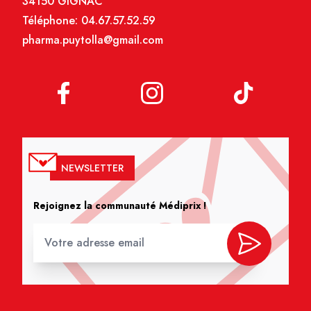
34150 GIGNAC
Téléphone:
04.67.57.52.59
pharma.puytolla@gmail.com
NEWSLETTER
Rejoignez la communauté Médiprix !