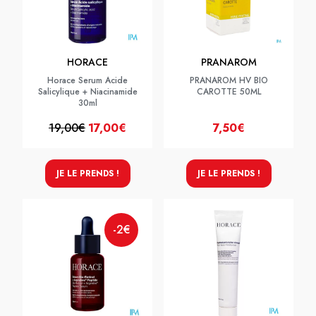
HORACE
PRANAROM
Horace Serum Acide
PRANAROM HV BIO
Salicylique + Niacinamide
CAROTTE 50ML
30ml
19,00€
17,00€
7,50€
JE LE PRENDS !
JE LE PRENDS !
-2€