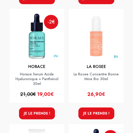
-2€
HORACE
LA ROSEE
Horace Serum Acide
La Rosee Concentre Bonne
Hyaluronique + Panthenol
Mine Bio 30ml
30ml
21,00€
19,00€
26,90€
JE LE PRENDS !
JE LE PRENDS !