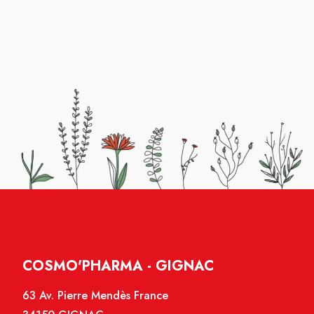
COSMO'PHARMA - GIGNAC
63 Av. Pierre Mendès France