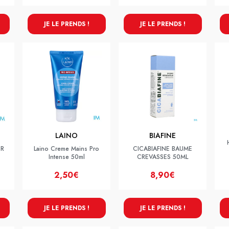
JE LE PRENDS !
JE LE PRENDS !
LAINO
BIAFINE
CR
Laino Creme Mains Pro
CICABIAFINE BAUME
Intense 50ml
CREVASSES 50ML
2,50€
8,90€
JE LE PRENDS !
JE LE PRENDS !