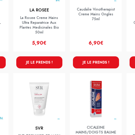
Caudalie Vinotherapist
LA ROSEE
Creme Mains Ongles
La Rosee Creme Mains
75ml
L
Ultra Reparatrice Aux
Plantes Medicinales Bio
50ml
5,90€
6,90€
JE LE PRENDS !
JE LE PRENDS !
CICALEINE
SVR
MAINS/DOIGTS BAUME