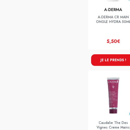
A-DERMA
A-DERMA CR MAIN
ONGLE HYDRA 50M
5,50€
JE LE PRENDS !
Caudalie The Des
Vignes Creme Mains