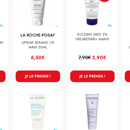
EUCERIN UREE 5%
LA ROCHE-POSAY
UREAREPAIR+ MAINS
IN
LIPIKAR XERAND CR
MAIN 50ML
6,50€
7,90€
2,90€
JE LE PRENDS !
JE LE PRENDS !