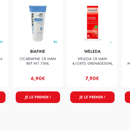
BIAFINE
WELEDA
nt
CICABIAFINE CR MAIN
WELEDA CR MAIN
REP INT 75ML
A/OXYD GRENADE50ML
M
6,90€
7,90€
JE LE PRENDS !
JE LE PRENDS !