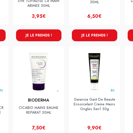
SVR TOPIALYSE CR MAIN
D
30ML
ABIMEE 50ML
3,95€
6,50€
JE LE PRENDS !
JE LE PRENDS !
Garancia Gant De Beaute
BIODERMA
Ensorcelant Creme Mains
CR
CICABIO MAINS BAUME
Ongles 5en1 50g
E
REPARAT 50ML
7,50€
9,90€