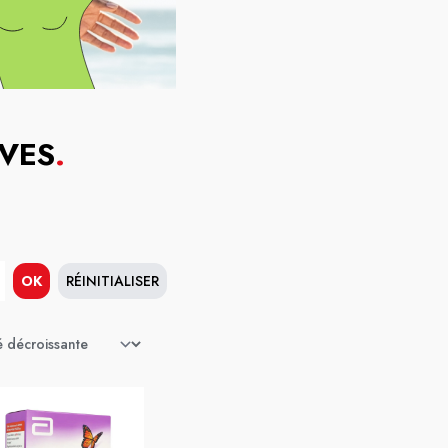
IVES
.
OK
RÉINITIALISER