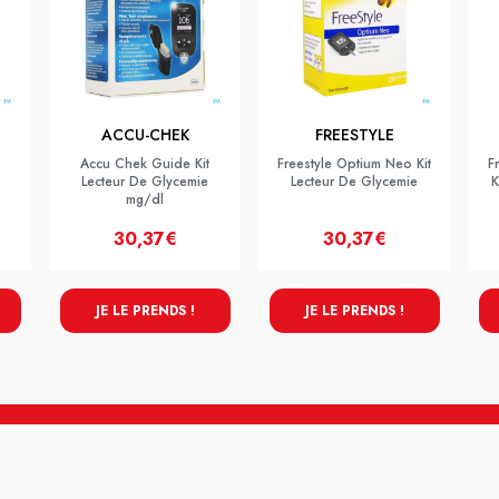
ACCU-CHEK
FREESTYLE
Accu Chek Guide Kit
Freestyle Optium Neo Kit
F
Lecteur De Glycemie
Lecteur De Glycemie
K
mg/dl
30,37€
30,37€
JE LE PRENDS !
JE LE PRENDS !