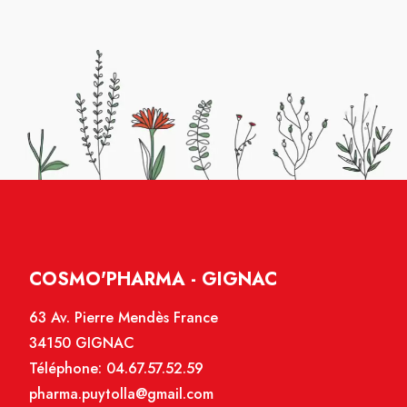
COSMO'PHARMA - GIGNAC
63 Av. Pierre Mendès France
34150 GIGNAC
Téléphone:
04.67.57.52.59
pharma.puytolla@gmail.com