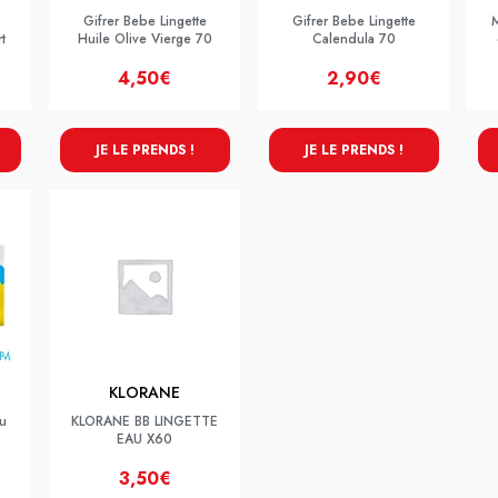
Gifrer Bebe Lingette
Gifrer Bebe Lingette
M
t
Huile Olive Vierge 70
Calendula 70
4,50€
2,90€
JE LE PRENDS !
JE LE PRENDS !
KLORANE
au
KLORANE BB LINGETTE
EAU X60
3,50€