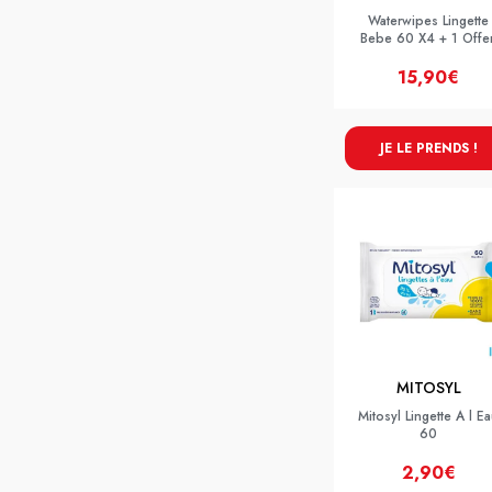
Waterwipes Lingette
Bebe 60 X4 + 1 Offer
15,90€
JE LE PRENDS !
MITOSYL
Mitosyl Lingette A l E
60
2,90€