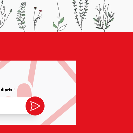
iprix !