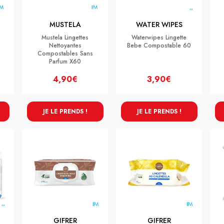
MUSTELA
WATER WIPES
Mustela Lingettes
Waterwipes Lingette
Nettoyantes
Bebe Compostable 60
Compostables Sans
Parfum X60
4,90€
3,90€
JE LE PRENDS !
JE LE PRENDS !
GIFRER
GIFRER