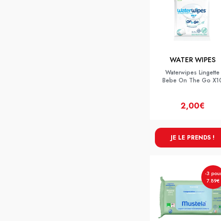
WATER WIPES
Waterwipes Lingette
Bebe On The Go X1
2,00€
JE LE PRENDS !
-3 pou
7.89€