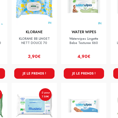
KLORANE
WATER WIPES
KLORANE BB LINGET
Waterwipes Lingette
0
NETT DOUCE 70
Bebe Texturee X60
3,90€
4,90€
JE LE PRENDS !
JE LE PRENDS !
r
-3 pour
7.89€