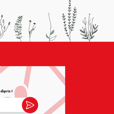
iprix !