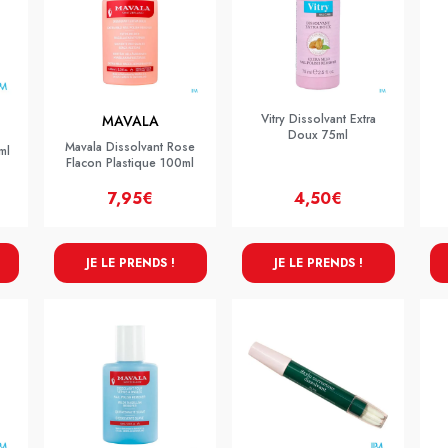
Vitry Dissolvant Extra
MAVALA
Doux 75ml
Mavala Dissolvant Rose
ml
Flacon Plastique 100ml
7,95€
4,50€
JE LE PRENDS !
JE LE PRENDS !