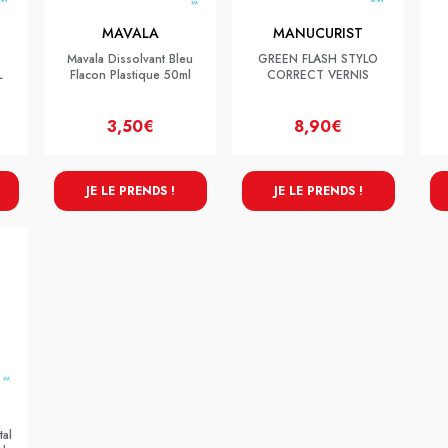
MAVALA
MANUCURIST
Mavala Dissolvant Bleu
GREEN FLASH STYLO
L
Flacon Plastique 50ml
CORRECT VERNIS
3,50€
8,90€
JE LE PRENDS !
JE LE PRENDS !
tal