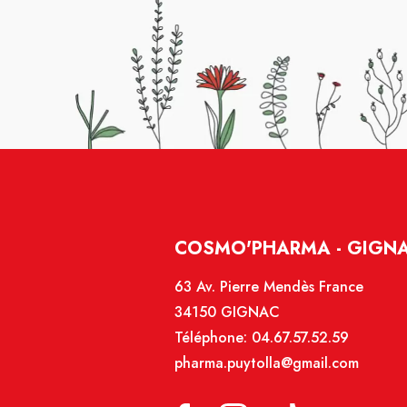
COSMO'PHARMA - GIGN
63 Av. Pierre Mendès France
34150 GIGNAC
Téléphone:
04.67.57.52.59
pharma.puytolla@gmail.com