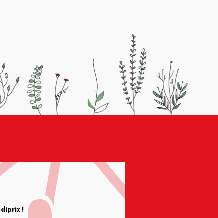
iprix !