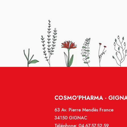
COSMO'PHARMA - GIGN
63 Av. Pierre Mendès France
34150 GIGNAC
Téléphone:
04.67.57.52.59