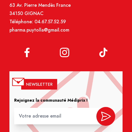
63 Av. Pierre Mendès France
34150 GIGNAC
Téléphone:
04.67.57.52.59
pharma.puytolla@gmail.com
NEWSLETTER
Rejoignez la communauté Médiprix !