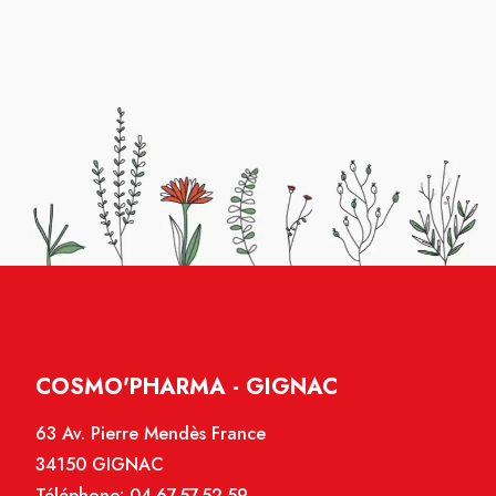
COSMO'PHARMA - GIGNAC
63 Av. Pierre Mendès France
34150 GIGNAC
Téléphone:
04.67.57.52.59