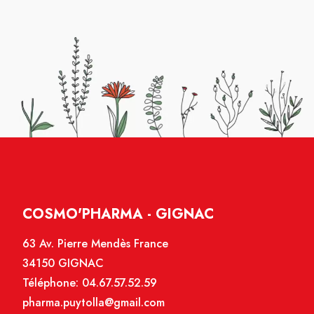
COSMO'PHARMA - GIGNAC
63 Av. Pierre Mendès France
34150 GIGNAC
Téléphone:
04.67.57.52.59
pharma.puytolla@gmail.com