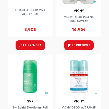
ETIAXIL AT EXTR 96H
VICHY
AERO 50ML
VICHY DEOD P/SENS
BILLE 50MLX2
8,90€
16,95€
JE LE PRENDS !
JE LE PRENDS !
SVR
VICHY
Svr Spirial Deodorant Roll
VICHY DEOD A/TRANSP