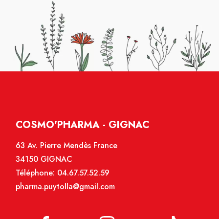
COSMO'PHARMA - GIGNAC
63 Av. Pierre Mendès France
34150 GIGNAC
Téléphone:
04.67.57.52.59
pharma.puytolla@gmail.com