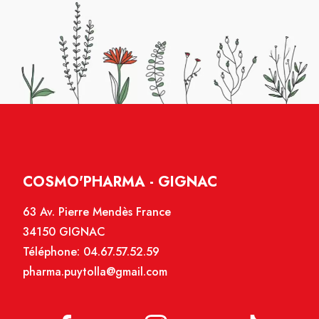
COSMO'PHARMA - GIGNAC
63 Av. Pierre Mendès France
34150 GIGNAC
Téléphone:
04.67.57.52.59
pharma.puytolla@gmail.com