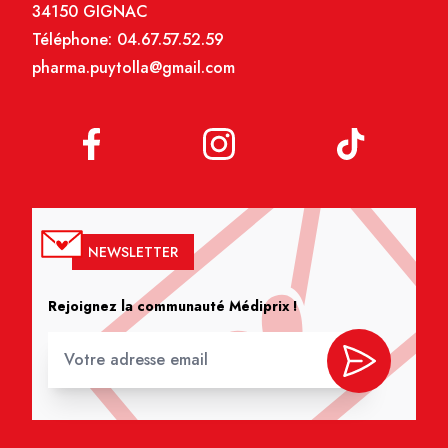
34150 GIGNAC
Téléphone:
04.67.57.52.59
pharma.puytolla@gmail.com
NEWSLETTER
Rejoignez la communauté Médiprix !