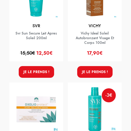
SVR
VICHY
Svr Sun Secure Lait Apres
Vichy Ideal Soleil
Soleil 200ml
Autobronzant Visage Et
Corps 100ml
15,50€
12,50€
17,90€
JE LE PRENDS !
JE LE PRENDS !
-3€