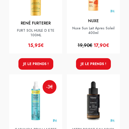
NUXE
RENÉ FURTERER
Nuxe Sun Lait Apres Soleil
FURT SOL HUILE D ETE
400ml
100ML
15,95€
19,90€
17,90€
JE LE PRENDS !
JE LE PRENDS !
-3€