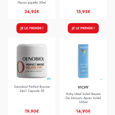
Flacon-pipette 30ml
34,95€
15,95€
JE LE PRENDS !
JE LE PRENDS !
Oenobiol Perfect Bronze
VICHY
2en1 Capsule 30
Vichy Ideal Soleil Baume
De Secours Apres Soleil
100ml
19,90€
14,90€