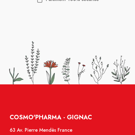
COSMO'PHARMA - GIGNAC
63 Av. Pierre Mendès France