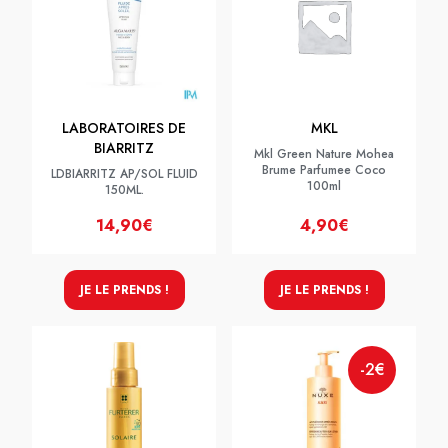
LABORATOIRES DE
MKL
BIARRITZ
Mkl Green Nature Mohea
Brume Parfumee Coco
LDBIARRITZ AP/SOL FLUID
100ml
150ML.
14,90€
4,90€
JE LE PRENDS !
JE LE PRENDS !
-2€