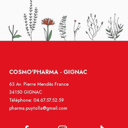
COSMO'PHARMA - GIGNAC
63 Av. Pierre Mendès France
34150 GIGNAC
Téléphone:
04.67.57.52.59
pharma.puytolla@gmail.com