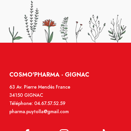
COSMO'PHARMA - GIGNAC
63 Av. Pierre Mendès France
34150 GIGNAC
Téléphone:
04.67.57.52.59
pharma.puytolla@gmail.com