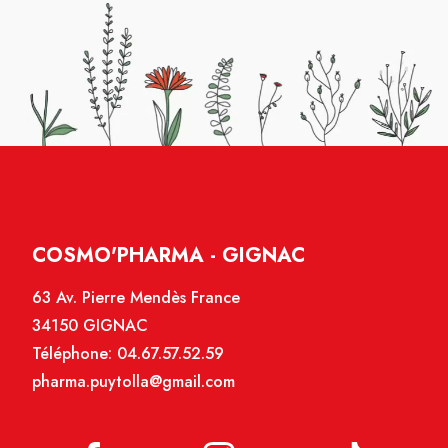
COSMO'PHARMA - GIGNAC
63 Av. Pierre Mendès France
34150 GIGNAC
Téléphone:
04.67.57.52.59
pharma.puytolla@gmail.com