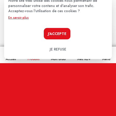
Notre site web utilise des cookies nous permettant de
personnaliser votre contenu et d'analyser son trafic.
Les avis clients
.
Acceptez-vous l'utilisation de ces cookies ?
En savoir plus
Aucun avis pour le moment.
J'ACCEPTE
Soyez le premier à donner votre avis !
JE REFUSE
Votre note:
Accueil
Produits
Mon ordo
Mes RDV
Menu
★
★
★
★
★
Votre avis