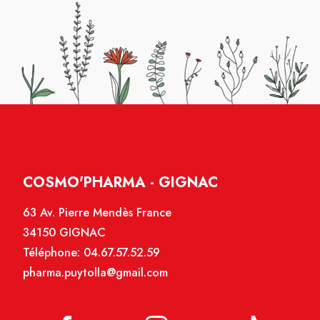
COSMO'PHARMA - GIGNAC
63 Av. Pierre Mendès France
34150 GIGNAC
Téléphone:
04.67.57.52.59
pharma.puytolla@gmail.com