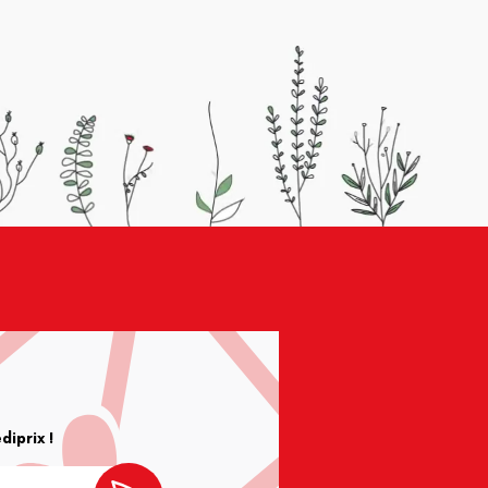
iprix !