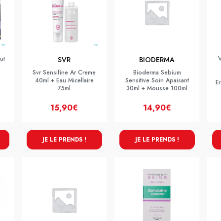
ut
SVR
BIODERMA
Svr Sensifine Ar Creme
Bioderma Sebium
40ml + Eau Micellaire
Sensitive Soin Apaisant
E
75ml
30ml + Mousse 100ml
15,90€
14,90€
JE LE PRENDS !
JE LE PRENDS !