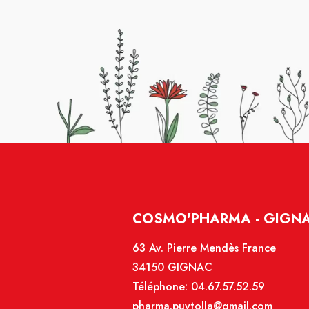
COSMO'PHARMA - GIGN
63 Av. Pierre Mendès France
34150 GIGNAC
Téléphone:
04.67.57.52.59
pharma.puytolla@gmail.com