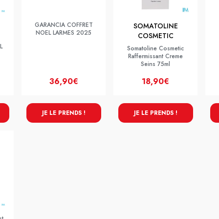
GARANCIA COFFRET
SOMATOLINE
NOEL LARMES 2025
COSMETIC
L
Somatoline Cosmetic
Raffermissant Creme
Seins 75ml
36,90€
18,90€
JE LE PRENDS !
JE LE PRENDS !
st