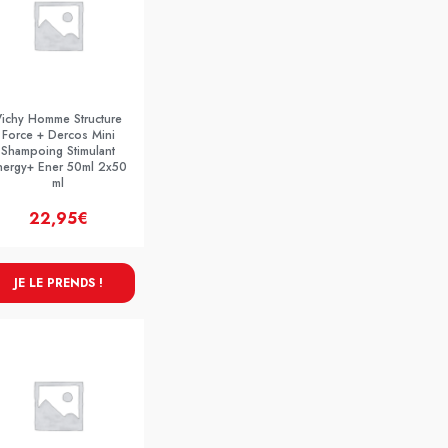
Vichy Homme Structure
Force + Dercos Mini
Shampoing Stimulant
nergy+ Ener 50ml 2x50
ml
22,95€
JE LE PRENDS !