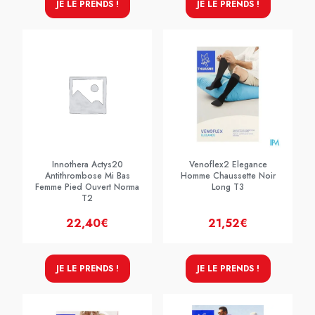
JE LE PRENDS !
JE LE PRENDS !
Innothera Actys20
Venoflex2 Elegance
Antithrombose Mi Bas
Homme Chaussette Noir
Femme Pied Ouvert Norma
Long T3
T2
22,40€
21,52€
JE LE PRENDS !
JE LE PRENDS !