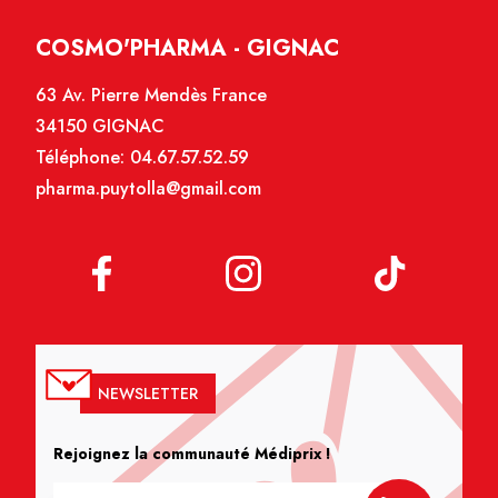
COSMO'PHARMA - GIGNAC
63 Av. Pierre Mendès France
34150 GIGNAC
Téléphone:
04.67.57.52.59
pharma.puytolla@gmail.com
NEWSLETTER
Rejoignez la communauté Médiprix !