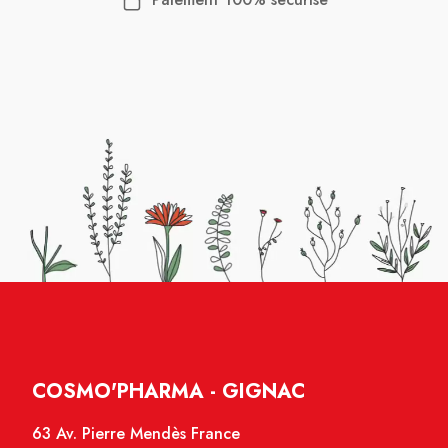
COSMO'PHARMA - GIGNAC
63 Av. Pierre Mendès France