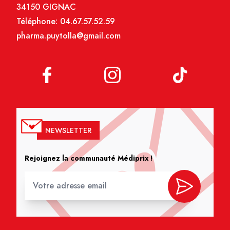
34150 GIGNAC
Téléphone:
04.67.57.52.59
pharma.puytolla@gmail.com
NEWSLETTER
Rejoignez la communauté Médiprix !