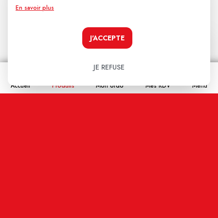
En savoir plus
J'ACCEPTE
JE REFUSE
Nom
Accueil
Produits
Mon ordo
Mes RDV
Menu
Email
En cochant cette case j'accepte que les
informations saisies soient enregistrées, et affichées
sur ce site internet (votre email restera confidentiel).
ENVOYER